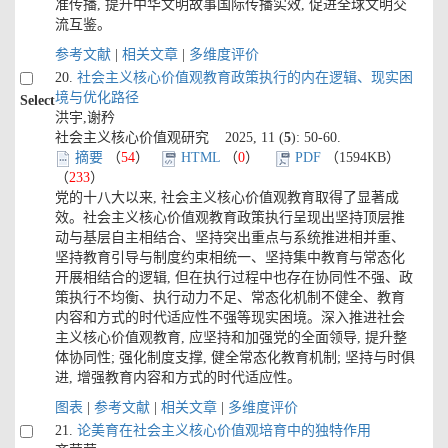
准传播, 提升中华文明故事国际传播实效, 促进全球文明交
流互鉴。
参考文献
|
相关文章
|
多维度评价
20.
社会主义核心价值观教育政策执行的内在逻辑、现实困
境与优化路径
Select
洪宇,谢矜
社会主义核心价值观研究 2025, 11 (
5
): 50-60.
摘要
（
54
）
HTML
（
0
）
PDF
（1594KB）
（
233
）
党的十八大以来, 社会主义核心价值观教育取得了显著成
效。社会主义核心价值观教育政策执行呈现出坚持顶层推
动与基层自主相结合、坚持突出重点与系统推进相并重、
坚持教育引导与制度约束相统一、坚持集中教育与常态化
开展相结合的逻辑, 但在执行过程中也存在协同性不强、政
策执行不均衡、执行动力不足、常态化机制不健全、教育
内容和方式的时代适应性不强等现实困境。深入推进社会
主义核心价值观教育, 应坚持和加强党的全面领导, 提升整
体协同性; 强化制度支撑, 健全常态化教育机制; 坚持与时俱
进, 增强教育内容和方式的时代适应性。
图表
|
参考文献
|
相关文章
|
多维度评价
21.
论美育在社会主义核心价值观培育中的独特作用