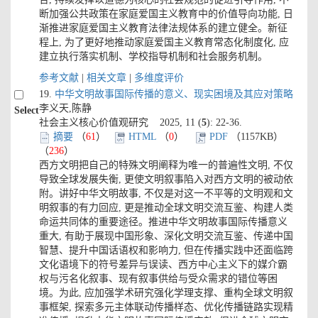
断加强公共政策在家庭爱国主义教育中的价值导向功能, 日
渐推进家庭爱国主义教育法律法规体系的建立健全。新征
程上, 为了更好地推动家庭爱国主义教育常态化制度化, 应
建立执行落实机制、学校指导机制和社会服务机制。
参考文献
|
相关文章
|
多维度评价
19.
中华文明故事国际传播的意义、现实困境及其应对策略
李义天,陈静
Select
社会主义核心价值观研究 2025, 11 (
5
): 22-36.
摘要
（
61
）
HTML
（
0
）
PDF
（1157KB）
（
236
）
西方文明把自己的特殊文明阐释为唯一的普遍性文明, 不仅
导致全球发展失衡, 更使文明叙事陷入对西方文明的被动依
附。讲好中华文明故事, 不仅是对这一不平等的文明观和文
明叙事的有力回应, 更是推动全球文明交流互鉴、构建人类
命运共同体的重要途径。推进中华文明故事国际传播意义
重大, 有助于展现中国形象、深化文明交流互鉴、传递中国
智慧、提升中国话语权和影响力, 但在传播实践中还面临跨
文化语境下的符号差异与误读、西方中心主义下的媒介霸
权与污名化叙事、现有叙事供给与受众需求的错位等困
境。为此, 应加强学术研究强化学理支撑、重构全球文明叙
事框架, 探索多元主体联动传播样态、优化传播链路实现精