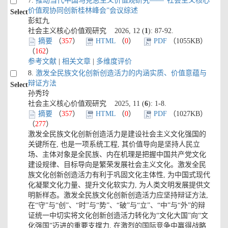
7.
推动当代中国马克思主义价值观研究——“社会主义核心
价值观协同创新桂林峰会”会议综述
Select
彭虹九
社会主义核心价值观研究 2026, 12 (
1
): 87-92.
摘要
（
357
）
HTML
（
0
）
PDF
（1055KB）
（
162
）
参考文献
|
相关文章
|
多维度评价
8.
激发全民族文化创新创造活力的内涵实质、价值意蕴与
辩证方法
Select
孙秀玲
社会主义核心价值观研究 2025, 11 (
6
): 1-8.
摘要
（
357
）
HTML
（
0
）
PDF
（1027KB）
（
277
）
激发全民族文化创新创造活力是建设社会主义文化强国的
关键所在, 也是一项系统工程, 其价值导向是坚持人民立
场、主体对象是全民族、内在机理是把握中国共产党文化
建设规律、目标导向是繁荣发展社会主义文化。激发全民
族文化创新创造活力有利于巩固文化主体性, 为中国式现代
化凝聚文化力量、提升文化软实力, 为人类文明发展提供文
明新样态。激发全民族文化创新创造活力应坚持辩证方法,
在“守”与“创”、“时”与“势”、“破”与“立”、“中”与“外”的辩
证统一中切实将文化创新创造活力转化为“文化大国”向“文
化强国”迈进的重要支撑力, 在激烈的国际竞争中赢得战略