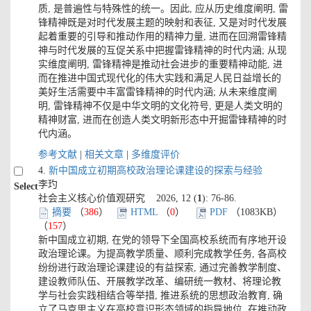
质, 是普遍性与特殊性的统一。因此, 应从历史维度阐明, 雷
锋精神既是对时代发展主题的映射和表征, 又是对时代发展
起着重要的引导和推动作用的精神力量, 进而在回溯雷锋精
神与时代发展的互促关系中把握雷锋精神的时代内涵; 从现
实维度阐明, 雷锋精神是推动社会进步的重要精神动能, 进
而在推进中国式现代化的伟大实践和满足人民日益增长的
美好生活需要中丰富雷锋精神的时代内涵; 从未来维度阐
明, 雷锋精神不仅是中华文明的文化符号, 更是人类文明的
精神财富, 进而在创造人类文明新形态中开掘雷锋精神的时
代内涵。
参考文献
|
相关文章
|
多维度评价
4.
新中国成立初期高校政治理论课建设的探索与经验
李玓
Select
社会主义核心价值观研究 2026, 12 (
1
): 76-86.
摘要
（
386
）
HTML
（
0
）
PDF
（1083KB）
（
157
）
新中国成立初期, 在党的领导下全国高校系统而有序地开设
政治理论课。为提高教学质量、顺利完成教学任务, 各高校
纷纷进行政治理论课建设的有益探索, 通过完善教学制度、
建设教师队伍、开展教学改革、编研统一教材、将理论教
学与社会实践相结合等举措, 推进系统的思想政治教育, 确
立了马克思主义在高校意识形态领域的指导地位, 在推动政