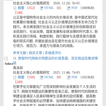
社会主义核心价值观研究 2026, 12 (
1
): 56-65.
摘要
（
352
）
HTML
（
0
）
PDF
（1069KB）
（
148
）
公正是中国特色社会主义的内在价值诉求, 是中国式现代化
的重要价值维度, 社会主义公正价值理念的根本生命力在于
践行。本文阐发践行社会主义公正价值理念的创新路径对
全民践行、社会治理、国家发展和全球治理的时代意义, 剖
析其在践行场域、制度机制、践行载体与支撑资源方面面
临的现实问题, 并据此提出旨在提升社会主义公正价值理念
引领力、规范力、渗透力与感染力的进路。
参考文献
|
相关文章
|
多维度评价
11.
数智时代网络文明建设的价值意蕴、现实挑战及推进理
路
Select
禹泳如
社会主义核心价值观研究 2025, 11 (
6
): 74-83.
摘要
（
350
）
HTML
（
0
）
PDF
（1023KB）
（
249
）
在数字化与智能化广泛而深刻影响社会发展及个人生活的
当下, 网络文明建设的重要性愈发凸显。数智时代的网络文
明建设是满足人民美好精神生活需求的迫切需要、提高数
字社会文明程度的必然要求、加快建设网络强国的关键任
务。在新形势下, 网络文明建设面临数智技术加剧科技伦理