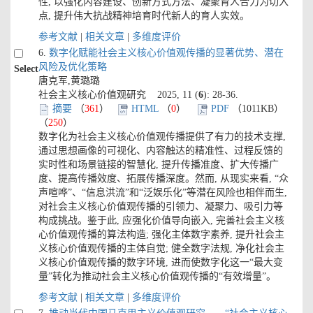
性, 以强化内容建设、创新方式方法、凝聚育人合力为切入
点, 提升伟大抗战精神培育时代新人的育人实效。
参考文献
|
相关文章
|
多维度评价
6.
数字化赋能社会主义核心价值观传播的显著优势、潜在
风险及优化策略
Select
唐克军,黄璐璐
社会主义核心价值观研究 2025, 11 (
6
): 28-36.
摘要
（
361
）
HTML
（
0
）
PDF
（1011KB）
（
250
）
数字化为社会主义核心价值观传播提供了有力的技术支撑,
通过思想画像的可视化、内容触达的精准性、过程反馈的
实时性和场景链接的智慧化, 提升传播准度、扩大传播广
度、提高传播效度、拓展传播深度。然而, 从现实来看, “众
声喧哗”、“信息洪流”和“泛娱乐化”等潜在风险也相伴而生,
对社会主义核心价值观传播的引领力、凝聚力、吸引力等
构成挑战。鉴于此, 应强化价值导向嵌入, 完善社会主义核
心价值观传播的算法构造; 强化主体数字素养, 提升社会主
义核心价值观传播的主体自觉; 健全数字法规, 净化社会主
义核心价值观传播的数字环境, 进而使数字化这一“最大变
量”转化为推动社会主义核心价值观传播的“有效增量”。
参考文献
|
相关文章
|
多维度评价