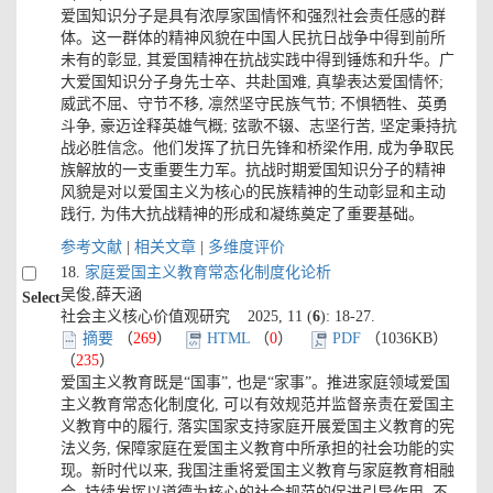
爱国知识分子是具有浓厚家国情怀和强烈社会责任感的群
体。这一群体的精神风貌在中国人民抗日战争中得到前所
未有的彰显, 其爱国精神在抗战实践中得到锤炼和升华。广
大爱国知识分子身先士卒、共赴国难, 真挚表达爱国情怀;
威武不屈、守节不移, 凛然坚守民族气节; 不惧牺牲、英勇
斗争, 豪迈诠释英雄气概; 弦歌不辍、志坚行苦, 坚定秉持抗
战必胜信念。他们发挥了抗日先锋和桥梁作用, 成为争取民
族解放的一支重要生力军。抗战时期爱国知识分子的精神
风貌是对以爱国主义为核心的民族精神的生动彰显和主动
践行, 为伟大抗战精神的形成和凝练奠定了重要基础。
参考文献
|
相关文章
|
多维度评价
18.
家庭爱国主义教育常态化制度化论析
吴俊,薛天涵
Select
社会主义核心价值观研究 2025, 11 (
6
): 18-27.
摘要
（
269
）
HTML
（
0
）
PDF
（1036KB）
（
235
）
爱国主义教育既是“国事”, 也是“家事”。推进家庭领域爱国
主义教育常态化制度化, 可以有效规范并监督亲责在爱国主
义教育中的履行, 落实国家支持家庭开展爱国主义教育的宪
法义务, 保障家庭在爱国主义教育中所承担的社会功能的实
现。新时代以来, 我国注重将爱国主义教育与家庭教育相融
合, 持续发挥以道德为核心的社会规范的促进引导作用, 不