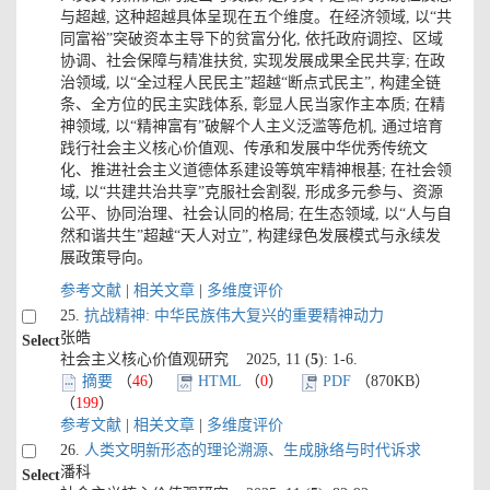
与超越, 这种超越具体呈现在五个维度。在经济领域, 以“共
同富裕”突破资本主导下的贫富分化, 依托政府调控、区域
协调、社会保障与精准扶贫, 实现发展成果全民共享; 在政
治领域, 以“全过程人民民主”超越“断点式民主”, 构建全链
条、全方位的民主实践体系, 彰显人民当家作主本质; 在精
神领域, 以“精神富有”破解个人主义泛滥等危机, 通过培育
践行社会主义核心价值观、传承和发展中华优秀传统文
化、推进社会主义道德体系建设等筑牢精神根基; 在社会领
域, 以“共建共治共享”克服社会割裂, 形成多元参与、资源
公平、协同治理、社会认同的格局; 在生态领域, 以“人与自
然和谐共生”超越“天人对立”, 构建绿色发展模式与永续发
展政策导向。
参考文献
|
相关文章
|
多维度评价
25.
抗战精神: 中华民族伟大复兴的重要精神动力
张皓
Select
社会主义核心价值观研究 2025, 11 (
5
): 1-6.
摘要
（
46
）
HTML
（
0
）
PDF
（870KB）
（
199
）
参考文献
|
相关文章
|
多维度评价
26.
人类文明新形态的理论溯源、生成脉络与时代诉求
潘科
Select