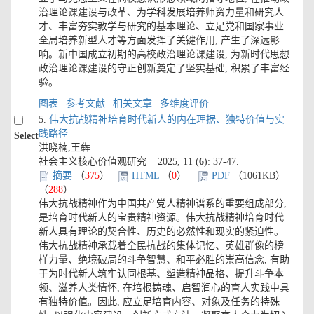
治理论课建设与改革、为学科发展培养师资力量和研究人
才、丰富夯实教学与研究的基本理论、立足党和国家事业
全局培养新型人才等方面发挥了关键作用, 产生了深远影
响。新中国成立初期的高校政治理论课建设, 为新时代思想
政治理论课建设的守正创新奠定了坚实基础, 积累了丰富经
验。
图表
|
参考文献
|
相关文章
|
多维度评价
5.
伟大抗战精神培育时代新人的内在理据、独特价值与实
践路径
Select
洪晓楠,王犇
社会主义核心价值观研究 2025, 11 (
6
): 37-47.
摘要
（
375
）
HTML
（
0
）
PDF
（1061KB）
（
288
）
伟大抗战精神作为中国共产党人精神谱系的重要组成部分,
是培育时代新人的宝贵精神资源。伟大抗战精神培育时代
新人具有理论的契合性、历史的必然性和现实的紧迫性。
伟大抗战精神承载着全民抗战的集体记忆、英雄群像的榜
样力量、绝境破局的斗争智慧、和平必胜的崇高信念, 有助
于为时代新人筑牢认同根基、塑造精神品格、提升斗争本
领、滋养人类情怀, 在培根铸魂、启智润心的育人实践中具
有独特价值。因此, 应立足培育内容、对象及任务的特殊