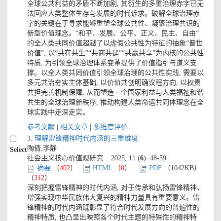
全球公共利益的矛盾不断加剧, 其衍生的多重治理赤字已无
法回应人类整体生存与发展的时代诉求。破解全球治理赤
字的关键在于寻求能够重塑全球公共性、凝聚治理共识的
新型价值理念。“和平、发展、公平、正义、民主、自由”
的全人类共同价值超越了以虚假公共性为特征的抽象“普世
价值”, 以“共在共生”“共商共建”“共赢共享”为内核的公共性
特质, 为引领全球治理体系变革提供了价值指引与道义支
撑。以全人类共同价值引领全球治理的公共性实践, 需要以
多元共治夯实主体基础, 以价值共创明确议程方向, 以权责
共担完善机制保障, 从而塑造一个国家利益与人类福祉和谐
共生的全球治理新秩序, 推动构建人类命运共同体理念在全
球实践中走深走实。
参考文献
|
相关文章
|
多维度评价
3.
理解雷锋精神时代内涵的三重维度
陶倩,李静
Select
社会主义核心价值观研究 2025, 11 (
6
): 48-59.
摘要
（
402
）
HTML
（
0
）
PDF
（1042KB）
（
312
）
深刻把握雷锋精神的时代内涵, 对于传承和弘扬雷锋精神、
增强实现中华民族伟大复兴的精神力量具有重要意义。雷
锋精神的时代内涵既彰显了符合时代发展方向的普遍性的
精神特质, 也凸显出映照各个时代主题的特殊性的精神特