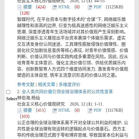
社会主义核心价值观研究 2026, 12 (
1
): 44-55.
摘要
（
424
）
HTML
（
0
）
PDF
（1125KB）
（
128
）
智媒时代, 在平台资本与数字技术的“合谋”下, 网络娱乐僭
越理性和崇高的边界, 衍变为极具迷惑性的网络泛娱乐主义
思潮, 深度渗透青年生活场域并对其价值观产生深刻影响。
网络泛娱乐主义展现出平台资本裹挟个体娱乐需求、虚实
交互诱发身份认同迷途、工具理性膨胀侵蚀价值理性、圈
层化社交加剧信息茧房等核心表征, 对青年价值情感、价值
判断、价值认同与价值实践构成多重潜在风险。因此, 应从
培育青年主体意识、强化主流价值引领、供给优质娱乐内
容、创新数智育人方式四个维度协同发力, 激发青年价值观
塑造的主体自觉, 筑牢主流意识形态的价值认同之基。
参考文献
|
相关文章
|
多维度评价
2.
全人类共同价值引领全球治理体系的公共性变革
林伯海,杨灿
Select
社会主义核心价值观研究 2026, 12 (
1
): 1-11.
摘要
（
411
）
HTML
（
0
）
PDF
（1117KB）
（
103
）
公正合理的全球治理体系离不开对全球公共利益的维护, 公
共性是全球治理有效运转的逻辑起点与价值基石。西方主
导的传统治理范式囿于零和博弈思维, 导致国家本位利益与