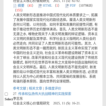
社会主义核心价值观研究 2025, 11 (
5
): 82-92.
摘要
（
41
）
HTML
（
1
）
PDF
（1079KB）
（
155
）
人类文明新形态是推进中国式现代化的本质要求之一, 拓展
了发展中国家实现现代化的路径选择。厘清人类文明新形
态何以可能、以何创造、如何丰富和发展的前提性问题, 有
助于推动世界历史的整体演进。首先, 人类文明新形态不是
无源之水, 唯物史观关于人类文明发展的辩证逻辑、资本主
义文明的贡献及其悖谬、科学社会主义指明的人类社会的
必然走向, 共同论证了人类文明新形态的可能性。其次, 人
类文明新形态不是一蹴而就的, 新民主主义革命实现了对新
中国的社会主义定向, 社会主义革命和建设跨越了资本主义
卡夫丁峡谷, 改革开放和社会主义现代化建设扬弃了传统苏
联模式, 新时代在世界百年未有之大变局中创造出独特的社
会主义文明样态。最后, 人类文明新形态不是完成时, 新发
展阶段以中国式现代化丰富和发展人类文明新形态, 必须坚
持以人民为中心的根本立场、共同富裕的发展目标、系统
和谐的基本原则、面向世界的全球视野。
参考文献
|
相关文章
|
多维度评价
27.
传承和弘扬伟大抗战精神的实践探索
李志东
Select
社会主义核心价值观研究 2025, 11 (
5
): 16-21.