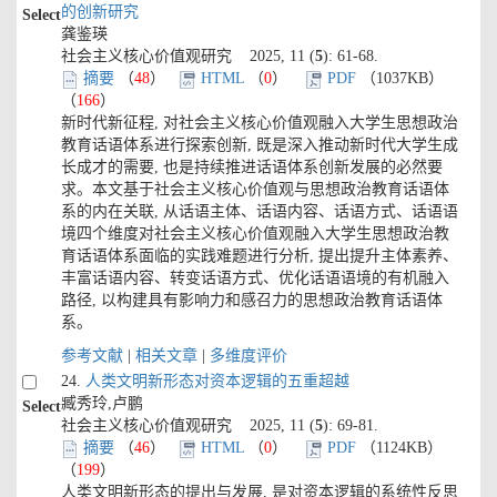
的创新研究
Select
龚鉴瑛
社会主义核心价值观研究 2025, 11 (
5
): 61-68.
摘要
（
48
）
HTML
（
0
）
PDF
（1037KB）
（
166
）
新时代新征程, 对社会主义核心价值观融入大学生思想政治
教育话语体系进行探索创新, 既是深入推动新时代大学生成
长成才的需要, 也是持续推进话语体系创新发展的必然要
求。本文基于社会主义核心价值观与思想政治教育话语体
系的内在关联, 从话语主体、话语内容、话语方式、话语语
境四个维度对社会主义核心价值观融入大学生思想政治教
育话语体系面临的实践难题进行分析, 提出提升主体素养、
丰富话语内容、转变话语方式、优化话语语境的有机融入
路径, 以构建具有影响力和感召力的思想政治教育话语体
系。
参考文献
|
相关文章
|
多维度评价
24.
人类文明新形态对资本逻辑的五重超越
臧秀玲,卢鹏
Select
社会主义核心价值观研究 2025, 11 (
5
): 69-81.
摘要
（
46
）
HTML
（
0
）
PDF
（1124KB）
（
199
）
人类文明新形态的提出与发展, 是对资本逻辑的系统性反思