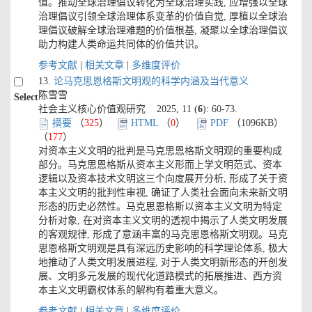
值。推动全球治理倡议转化为全球治理实践, 应增强以全球
治理倡议引领全球治理体系变革的价值自觉, 厚植以全球治
理倡议破解全球治理难题的价值根基, 凝聚以全球治理倡议
助力构建人类命运共同体的价值共识。
参考文献
|
相关文章
|
多维度评价
13.
论马克思恩格斯文明观的科学内涵及当代意义
陈雪雪
Select
社会主义核心价值观研究 2025, 11 (
6
): 60-73.
摘要
（
325
）
HTML
（
0
）
PDF
（1096KB）
（
177
）
对资本主义文明的批判是马克思恩格斯文明观的重要构成
部分。马克思恩格斯从资本主义形而上学文明范式、资本
逻辑以及资本技术文明这三个向度展开分析, 形成了关于资
本主义文明的批判性审视, 确证了人类社会面向未来新文明
形态的历史必然性。马克思恩格斯以资本主义文明为特定
分析对象, 在对资本主义文明的透视中揭示了人类文明发展
的客观规律, 形成了意涵丰富的马克思恩格斯文明观。马克
思恩格斯文明观是具有深远历史影响的科学理论体系, 极大
地推动了人类文明发展进程, 对于人类文明新形态的开创发
展、文明多元发展的现代化道路模式的拓展推进、西方资
本主义文明霸权体系的解构有着重大意义。
参考文献
|
相关文章
|
多维度评价