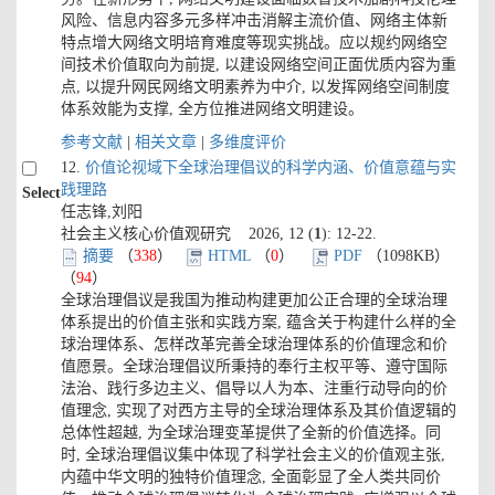
风险、信息内容多元多样冲击消解主流价值、网络主体新
特点增大网络文明培育难度等现实挑战。应以规约网络空
间技术价值取向为前提, 以建设网络空间正面优质内容为重
点, 以提升网民网络文明素养为中介, 以发挥网络空间制度
体系效能为支撑, 全方位推进网络文明建设。
参考文献
|
相关文章
|
多维度评价
12.
价值论视域下全球治理倡议的科学内涵、价值意蕴与实
践理路
Select
任志锋,刘阳
社会主义核心价值观研究 2026, 12 (
1
): 12-22.
摘要
（
338
）
HTML
（
0
）
PDF
（1098KB）
（
94
）
全球治理倡议是我国为推动构建更加公正合理的全球治理
体系提出的价值主张和实践方案, 蕴含关于构建什么样的全
球治理体系、怎样改革完善全球治理体系的价值理念和价
值愿景。全球治理倡议所秉持的奉行主权平等、遵守国际
法治、践行多边主义、倡导以人为本、注重行动导向的价
值理念, 实现了对西方主导的全球治理体系及其价值逻辑的
总体性超越, 为全球治理变革提供了全新的价值选择。同
时, 全球治理倡议集中体现了科学社会主义的价值观主张,
内蕴中华文明的独特价值理念, 全面彰显了全人类共同价