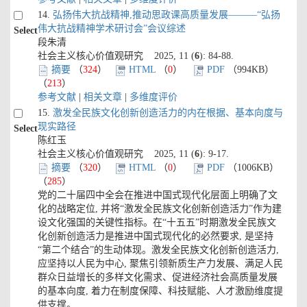
14.
弘扬伟大抗战精神,推动思政课高质量发展———“弘扬
伟大抗战精神学术研讨会”会议综述
Select
段朱清
社会主义核心价值观研究 2025, 11 (
6
): 84-88.
摘要
（
324
）
HTML
（
0
）
PDF
（994KB）
（
213
）
参考文献
|
相关文章
|
多维度评价
15.
激发全民族文化创新创造活力的内在根据、基本向度与
现实路径
Select
陈红玉
社会主义核心价值观研究 2025, 11 (
6
): 9-17.
摘要
（
320
）
HTML
（
0
）
PDF
（1006KB）
（
285
）
党的二十届四中全会在推进中国式现代化层面上明确了文
化的战略定位, 并将“激发全民族文化创新创造活力”作为建
设文化强国的关键性指标。在“十五五”时期激发全民族文
化创新创造活力是推进中国式现代化的必然要求, 是坚持
“第二个结合”的生动体现。激发全民族文化创新创造活力,
应坚持以人民为中心, 聚焦引领新质生产力发展、满足人民
群众日益增长的多样文化需求、促进经济社会高质量发展
的基本向度, 着力在制度保障、科技赋能、人才激励维度提
供支撑。