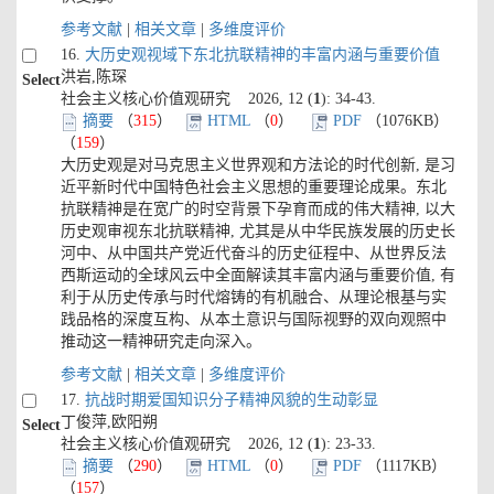
参考文献
|
相关文章
|
多维度评价
16.
大历史观视域下东北抗联精神的丰富内涵与重要价值
洪岩,陈琛
Select
社会主义核心价值观研究 2026, 12 (
1
): 34-43.
摘要
（
315
）
HTML
（
0
）
PDF
（1076KB）
（
159
）
大历史观是对马克思主义世界观和方法论的时代创新, 是习
近平新时代中国特色社会主义思想的重要理论成果。东北
抗联精神是在宽广的时空背景下孕育而成的伟大精神, 以大
历史观审视东北抗联精神, 尤其是从中华民族发展的历史长
河中、从中国共产党近代奋斗的历史征程中、从世界反法
西斯运动的全球风云中全面解读其丰富内涵与重要价值, 有
利于从历史传承与时代熔铸的有机融合、从理论根基与实
践品格的深度互构、从本土意识与国际视野的双向观照中
推动这一精神研究走向深入。
参考文献
|
相关文章
|
多维度评价
17.
抗战时期爱国知识分子精神风貌的生动彰显
丁俊萍,欧阳朔
Select
社会主义核心价值观研究 2026, 12 (
1
): 23-33.
摘要
（
290
）
HTML
（
0
）
PDF
（1117KB）
（
157
）