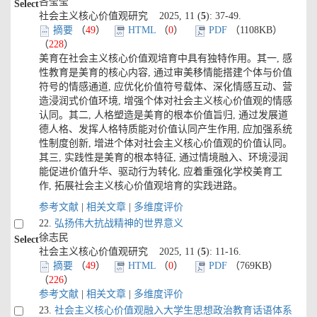
吝莹莹
Select
社会主义核心价值观研究 2025, 11 (
5
): 37-49.
摘要
（
49
）
HTML
（
0
）
PDF
（1108KB）
（
228
）
美育在社会主义核心价值观培育中具有独特作用。其一, 感
性教育是美育的核心内容, 通过审美移情能搭建个体与价值
符号的情感通道, 应优化价值符号载体、深化情感互动、营
造浸润式价值环境, 增强个体对社会主义核心价值观的情感
认同。其二, 人格塑造是美育的根本价值旨归, 通过发展道
德人格、发挥人格特质能对价值认同产生作用, 应加强系统
性制度创新, 增进个体对社会主义核心价值观的价值认同。
其三, 实践性是美育的根本特征, 通过情境融入、环境浸润
能促进价值升华、驱动行为转化, 应着重强化学校美育工
作, 拓展社会主义核心价值观培育的实践进路。
参考文献
|
相关文章
|
多维度评价
22.
弘扬伟大抗战精神的世界意义
徐志民
Select
社会主义核心价值观研究 2025, 11 (
5
): 11-16.
摘要
（
49
）
HTML
（
0
）
PDF
（769KB）
（
226
）
参考文献
|
相关文章
|
多维度评价
23.
社会主义核心价值观融入大学生思想政治教育话语体系