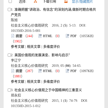
下载引用
选择:
显示/隐藏图片
1.
准确把握“讲政治、有信念”的深刻内涵,做新时期合格共
产党员
陈旭
社会主义核心价值观研究 2016, 2 (
5
): 5-13. DOI:
101350D-2016-5-001
摘要
（
244
）
HTML
（
0
）
PDF
（1055KB）
（
1902
）
参考文献
|
相关文章
|
多维度评价
1
2.
美国价值观的发展演变、影响与启示
李辽宁
社会主义核心价值观研究 2019, 05 (
04
): 54-65.
摘要
（
287
）
HTML
（
0
）
PDF
（1097KB）
（
1881
）
参考文献
|
相关文章
|
多维度评价
3.
社会主义核心价值观之于中国精神的三重意义
郑永扣
社会主义核心价值观研究 2015, 1 (
1
): 74-79. DOI:
101350D-2015-1-012