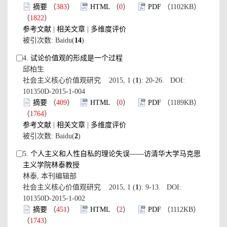
摘要
（
383
）
HTML
（
0
）
PDF
（1102KB）
（
1822
）
参考文献
|
相关文章
|
多维度评价
被引次数: Baidu(
14
)
4.
试论价值观的形成是一个过程
邱柏生
社会主义核心价值观研究 2015, 1 (
1
): 20-26. DOI:
101350D-2015-1-004
摘要
（
409
）
HTML
（
0
）
PDF
（1189KB）
（
1764
）
参考文献
|
相关文章
|
多维度评价
被引次数: Baidu(
2
)
5.
个人主义和人性自私的理论失误——访清华大学马克思
主义学院林泰教授
林泰, 本刊编辑部
社会主义核心价值观研究 2015, 1 (
1
): 9-13. DOI:
101350D-2015-1-002
摘要
（
451
）
HTML
（
2
）
PDF
（1112KB）
（
1743
）